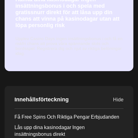
insättningsbonus i och spela med
gratissnurr direkt för att låsa upp din
chans att vinna på kasinodagar utan att
löpa personlig risk
Upplev Casino Days ingen insättningsbonus i och få en
riskfri chans att prova våra spännande slots och
bordsspel. Registrera dig och njut av riktiga belöningar
idag.
Innehållsförteckning
Hide
Få Free Spins Och Riktiga Pengar Erbjudanden
Lås upp dina kasinodagar Ingen
insättningsbonus direkt