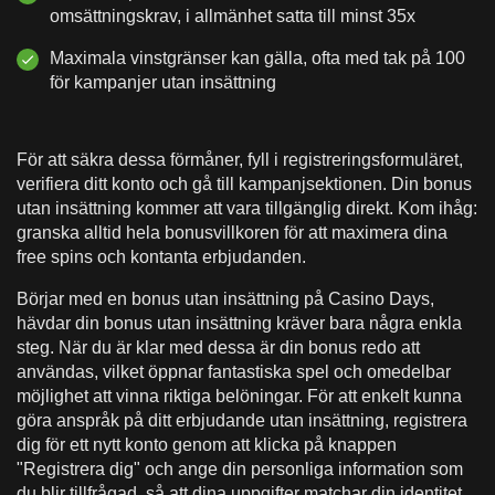
omsättningskrav, i allmänhet satta till minst 35x
Maximala vinstgränser kan gälla, ofta med tak på 100
för kampanjer utan insättning
För att säkra dessa förmåner, fyll i registreringsformuläret,
verifiera ditt konto och gå till kampanjsektionen. Din bonus
utan insättning kommer att vara tillgänglig direkt. Kom ihåg:
granska alltid hela bonusvillkoren för att maximera dina
free spins och kontanta erbjudanden.
Börjar med en bonus utan insättning på Casino Days,
hävdar din bonus utan insättning kräver bara några enkla
steg. När du är klar med dessa är din bonus redo att
användas, vilket öppnar fantastiska spel och omedelbar
möjlighet att vinna riktiga belöningar. För att enkelt kunna
göra anspråk på ditt erbjudande utan insättning, registrera
dig för ett nytt konto genom att klicka på knappen
"Registrera dig" och ange din personliga information som
du blir tillfrågad, så att dina uppgifter matchar din identitet