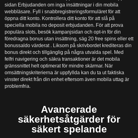
sidan Erbjudanden om inga insättningar i din mobila
webbläsare. Fyll i snabbregistreringsformuläret för att
öppna ditt konto. Kontrollera ditt konto för att slå på
speciella mobila no deposit erbjudanden. För att prova
populära slots, besök kampanjsidan och opt-in för din
föredragna bonus utan insättning, säg 20 free spins eller ett
bonussaldo värderat . Liksom på skrivbordet krediteras din
bonus direkt och tillgänglig på några utvalda spel. Med
felfri navigering och säkra transaktioner är det mobila
gränssnittet helt optimerat för mindre skärmar. När
omsättningskriterierna är uppfyllda kan du ta ut faktiska
vinster direkt från din enhet eftersom även mobila uttag är
problemfria.
Avancerade
säkerhetsåtgärder för
säkert spelande