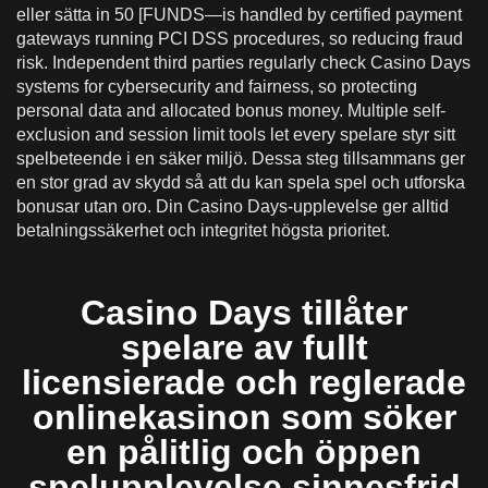
eller sätta in 50 [FUNDS—is handled by certified payment
gateways running PCI DSS procedures, so reducing fraud
risk. Independent third parties regularly check Casino Days
systems for cybersecurity and fairness, so protecting
personal data and allocated bonus money. Multiple self-
exclusion and session limit tools let every spelare styr sitt
spelbeteende i en säker miljö. Dessa steg tillsammans ger
en stor grad av skydd så att du kan spela spel och utforska
bonusar utan oro. Din Casino Days-upplevelse ger alltid
betalningssäkerhet och integritet högsta prioritet.
Casino Days tillåter
spelare av fullt
licensierade och reglerade
onlinekasinon som söker
en pålitlig och öppen
spelupplevelse sinnesfrid