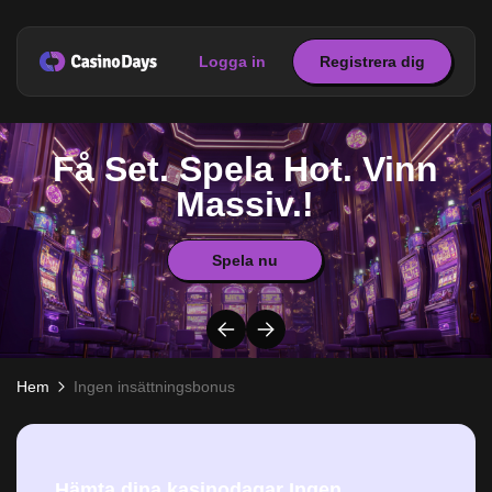
Logga in
Registrera dig
Få Set. Spela Hot. Vinn
Massiv.!
Spela nu
Hem
Ingen insättningsbonus
Hämta dina kasinodagar Ingen