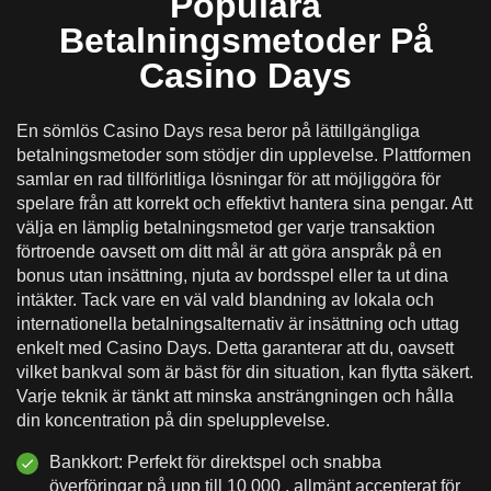
Populära
Betalningsmetoder På
Casino Days
En sömlös Casino Days resa beror på lättillgängliga
betalningsmetoder som stödjer din upplevelse. Plattformen
samlar en rad tillförlitliga lösningar för att möjliggöra för
spelare från att korrekt och effektivt hantera sina pengar. Att
välja en lämplig betalningsmetod ger varje transaktion
förtroende oavsett om ditt mål är att göra anspråk på en
bonus utan insättning, njuta av bordsspel eller ta ut dina
intäkter. Tack vare en väl vald blandning av lokala och
internationella betalningsalternativ är insättning och uttag
enkelt med Casino Days. Detta garanterar att du, oavsett
vilket bankval som är bäst för din situation, kan flytta säkert.
Varje teknik är tänkt att minska ansträngningen och hålla
din koncentration på din spelupplevelse.
Bankkort: Perfekt för direktspel och snabba
överföringar på upp till 10 000 , allmänt accepterat för