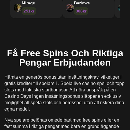
Mirage
Barlowe
B
pålitlig och öppen spelupplevelse sinnesfrid
251kr
306kr
eftersom plattformen körs under full licens från en
ansedd världsomspännande myndighet
Viktiga regulatoriska garantier
Casino Days Ingen insättningsbonus erbjuder en
fantastisk chans att prova onlinekasinospel gratis
Få Free Spins Och Riktiga
från finansiell risk
Pengar Erbjudanden
Huvudfunktioner i Casino Days Ingen
insättningsbonus
Hämta en generös bonus utan insättningskrav, vilket ger i
gratis krediter till spelare i . Spela live casino spel och topp
slots med faktiska startbonusar. Att göra anspråk på en
Casino Days ingen insättningsbonus släpper en exklusiv
möjlighet att spela slots och bordsspel utan att riskera dina
egna medel.
Nya spelare belönas omedelbart med free spins eller en
fast summa i riktiga pengar med bara en grundläggande