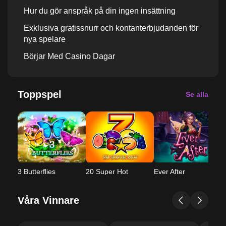
Hur du gör anspråk på din ingen insättning
Exklusiva gratissnurr och kontanterbjudanden för
nya spelare
Börjar Med Casino Dagar
Populära Betalningsmetoder På Casino Days
Efter att ha låst upp en bonus utan insättning på
Toppspel
Se alla
kasinodagar är det en enkel process att ta ut dina
vinster även om det beror på flera kriterier
Uttagssteg För Bonusvinster Utan Insättning
Njut av dina föredragna kasinodagar spel på din
mobila enhet var du än är, utan att göra några
insättningar på språng
I
3 Butterflies
20 Super Hot
Ever After
Avancerade säkerhetsåtgärder för säkert
spelande
Våra Vinnare
Casino Days tillåter spelare av fullt licensierade
och reglerade onlinekasinon som söker en