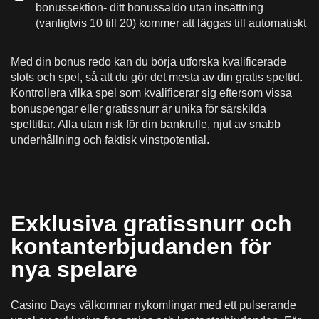
bonussektion- ditt bonussaldo utan insättning
(vanligtvis 10 till 20) kommer att läggas till automatiskt
Med din bonus redo kan du börja utforska kvalificerade
slots och spel, så att du gör det mesta av din gratis speltid.
Kontrollera vilka spel som kvalificerar sig eftersom vissa
bonuspengar eller gratissnurr är unika för särskilda
speltitlar. Alla utan risk för din bankrulle, njut av snabb
underhållning och faktisk vinstpotential.
Exklusiva gratissnurr och
kontanterbjudanden för
nya spelare
Casino Days välkomnar nykomlingar med ett pulserande