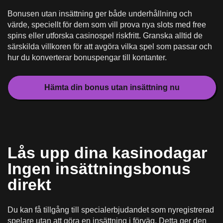
Bonusen utan insättning ger både underhållning och
värde, speciellt för dem som vill prova nya slots med free
spins eller utforska casinospel riskfritt. Granska alltid de
särskilda villkoren för att avgöra vilka spel som passar och
hur du konverterar bonuspengar till kontanter.
Hämta din bonus utan insättning nu
Lås upp dina kasinodagar
Ingen insättningsbonus
direkt
Du kan få tillgång till specialerbjudandet som nyregistrerad
spelare utan att göra en insättning i förväg. Detta ger den