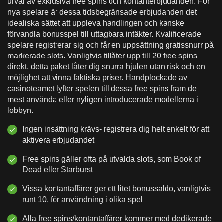
urval av exklusiva free spins och kontanterbjudanden. För
nya spelare är dessa tidsbegränsade erbjudanden det
idealiska sättet att uppleva handlingen och kanske
förvandla bonusspel till uttagbara intäkter. Kvalificerade
spelare registrerar sig och får en uppsättning gratissnurr på
markerade slots. Vanligtvis tillåter upp till 20 free spins
direkt, detta paket låter dig snurra hjulen utan risk och en
möjlighet att vinna faktiska priser. Handplockade av
casinoteamet lyfter spelen till dessa free spins fram de
mest använda eller nyligen introducerade modellerna i
lobbyn.
Ingen insättning krävs- registrera dig helt enkelt för att
aktivera erbjudandet
Free spins gäller ofta på utvalda slots, som Book of
Dead eller Starburst
Vissa kontantaffärer ger ett litet bonussaldo, vanligtvis
runt 10, för användning i olika spel
Alla free spins/kontantaffärer kommer med dedikerade