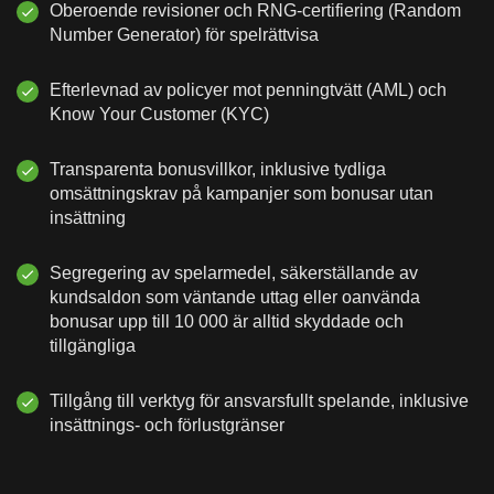
Oberoende revisioner och RNG-certifiering (Random
Number Generator) för spelrättvisa
Efterlevnad av policyer mot penningtvätt (AML) och
Know Your Customer (KYC)
Transparenta bonusvillkor, inklusive tydliga
omsättningskrav på kampanjer som bonusar utan
insättning
Segregering av spelarmedel, säkerställande av
kundsaldon som väntande uttag eller oanvända
bonusar upp till 10 000 är alltid skyddade och
tillgängliga
Tillgång till verktyg för ansvarsfullt spelande, inklusive
insättnings- och förlustgränser